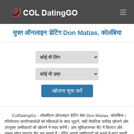
मुफ्त ऑनलाइन डेटिंग Don Matías, कोलंबिया
ColDatingGo - लोकप्रिय ऑनलाइन डेटिंग सेवा Don Matías, कोलंबिया।
परियोजना उपयोगकर्ताओं को महिलाओं के साथ जुड़ने, सही रोमांटिक तारीख खोजने और
उपयुक्त उम्मीदवारों को खोजने में मदद करेगी। आप सुविधाजनक चैट में फ़िल्टर और
उन्नत खोज मापदंड सेट कर सकते हैं। रेटिंग आदर्श उम्मीदवारों को चुनने में मदद करती