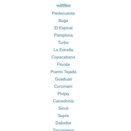
फ्लोरेंसिया
Piedecuesta
Buga
El Espinal
Pamplona
Turbo
La Estrella
Copacabana
Florida
Puerto Tejada
Guaduas
Curumaní
Pivijay
Caicedonia
Sincé
Supía
Dabeiba
Tauramena