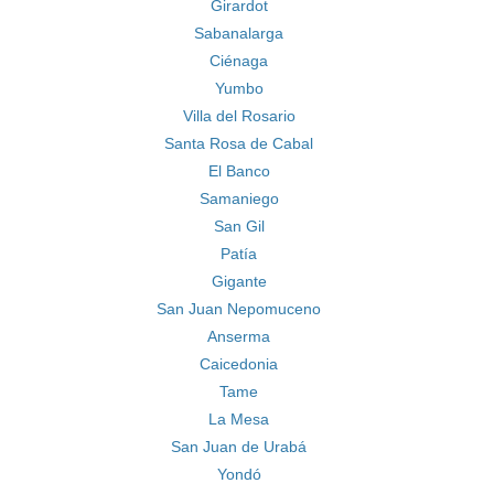
Girardot
Sabanalarga
Ciénaga
Yumbo
Villa del Rosario
Santa Rosa de Cabal
El Banco
Samaniego
San Gil
Patía
Gigante
San Juan Nepomuceno
Anserma
Caicedonia
Tame
La Mesa
San Juan de Urabá
Yondó