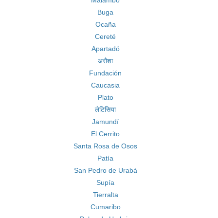
Malambo
Buga
Ocaña
Cereté
Apartadó
अरौशा
Fundación
Caucasia
Plato
लेटिसिया
Jamundí
El Cerrito
Santa Rosa de Osos
Patía
San Pedro de Urabá
Supía
Tierralta
Cumaribo