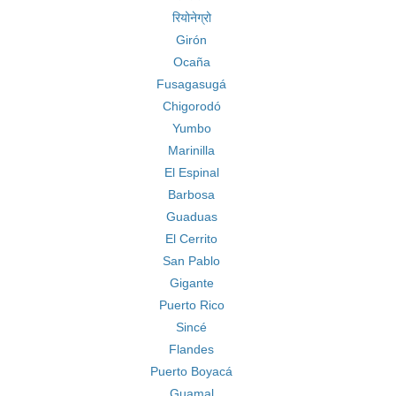
रियोनेग्रो
Girón
Ocaña
Fusagasugá
Chigorodó
Yumbo
Marinilla
El Espinal
Barbosa
Guaduas
El Cerrito
San Pablo
Gigante
Puerto Rico
Sincé
Flandes
Puerto Boyacá
Guamal