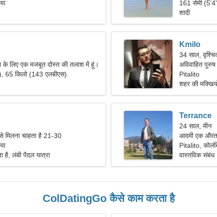
िया
161 सेमी (5'4
शादी
Kmilo
34 साल, वृश्च
ा के लिए एक मजबूत दोस्त की तलाश में हूं।
अविवाहित पुरुष
"), 65 किलो (143 एलबीएस)
Pitalito
शहर की मक्खियों
Terrance
24 साल, मीन
 से मिलना चाहता है 21-30
आदमी एक औरत 
िया
Pitalito, कोलंब
ा है, लंबी पैदल यात्रा
वास्तविक संबंध
ColDatingGo कैसे काम करता है