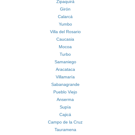
Zipaquirá
Girón
Calarcá
Yumbo
Villa del Rosario
Caucasia
Mocoa
Turbo
Samaniego
Aracataca
Villamaría
Sabanagrande
Pueblo Viejo
Anserma
Supía
Cajicá
Campo de la Cruz
Tauramena