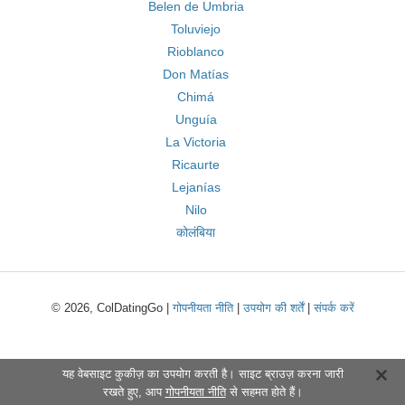
Belen de Umbria
Toluviejo
Rioblanco
Don Matías
Chimá
Unguía
La Victoria
Ricaurte
Lejanías
Nilo
कोलंबिया
© 2026, ColDatingGo |
गोपनीयता नीति
|
उपयोग की शर्तें
|
संपर्क करें
यह वेबसाइट कुकीज़ का उपयोग करती है। साइट ब्राउज़ करना जारी
रखते हुए, आप
गोपनीयता नीति
से सहमत होते हैं।